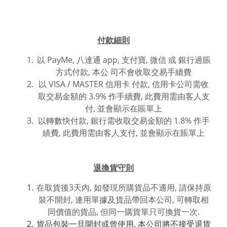
付款細則
以 PayMe, 八達通 app, 支付寶, 微信 或
銀行過賬
方式付款,
本公 司不會收取交易手續費
以 VISA / MASTER 信用卡 付款, 信用卡公司需收
取交易金額的 3.9% 作手續費, 此費用需由客人支
付, 並會顯示在賬單上
以轉數快付款, 銀行需收取交易金額的 1.8% 作手
績費, 此費用
需由客人支付, 並
會
顯
示在賬單上
退換貨守則
在取貨後3天內, 如發現所購貨品不適用, 請保持原
裝不開封, 連用單據及貨品帶回本公司, 可轉取相
同價值的貨品, 但同一購貨單只可換貨一次.
貨品包裝一旦開封或曾使用, 本公司將不接受退貨