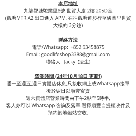
本店地址
九龍觀塘駿業里8號 世貿
大廈 2樓 205D室
(觀塘
MTR A2 出口進入 APM, 在往觀塘道步行至
駿業里世貿
大樓約 3分鐘)
聯絡方法
電話/Whatsapp:
+852 93458875
Email: goodlifeshop3388@gmail.com
聯絡人:
Jacky (凌生)
營業時間 (24年10月18日 更新!)
週一至週五,週日實體店休息,只接收網上或Whatsapp接單
後於翌日以順豐寄貨
週六實體店營業時間由下午2點至5時半,
客人亦可以 Whatsapp 咨詢及落單.選擇順豐自提櫃收件及
預約於地鐵站交收,