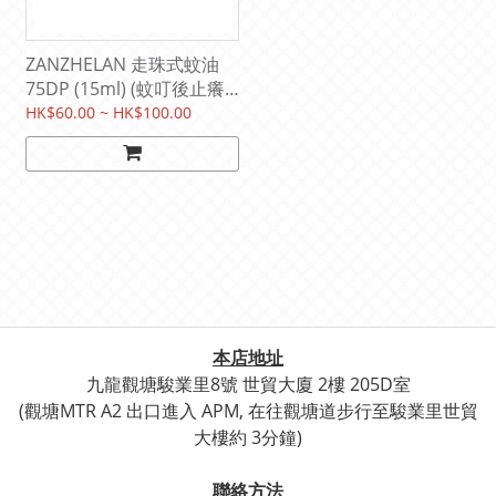
ZANZHELAN 走珠式蚊油
75DP (15ml) (蚊叮後止癢
消腫抗敏)
HK$60.00 ~ HK$100.00
本店地址
九龍觀塘駿業里8號 世貿
大廈 2樓 205D室
(觀塘
MTR A2 出口進入 APM, 在往觀塘道步行至
駿業里世貿
大樓約 3分鐘)
聯絡方法