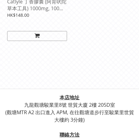
Catlyle 丁香膠囊 (阿育吠陀
草本工具) 1000mg, 100粒
(可服用100次)
HK$148.00
本店地址
九龍觀塘駿業里8號 世貿
大廈 2樓 205D室
(觀塘
MTR A2 出口進入 APM, 在往觀塘道步行至
駿業里世貿
大樓約 3分鐘)
聯絡方法