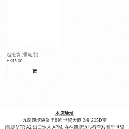
起泡袋 (香皂用)
HK$5.00
本店地址
九龍觀塘駿業里8號 世貿
大廈 2樓 205D室
(觀塘
MTR A2 出口進入 APM, 在往觀塘道步行至
駿業里世貿