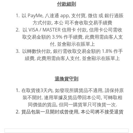
付款細則
以 PayMe, 八達通 app, 支付寶, 微信 或
銀行過賬
方式付款,
本公 司不會收取交易手續費
以 VISA / MASTER 信用卡 付款, 信用卡公司需收
取交易金額的 3.9% 作手續費, 此費用需由客人支
付, 並會顯示在賬單上
以轉數快付款, 銀行需收取交易金額的 1.8% 作手
績費, 此費用
需由客人支付, 並
會
顯
示在賬單上
退換貨守則
在取貨後3天內, 如發現所購貨品不適用, 請保持原
裝不開封, 連用單據及貨品帶回本公司, 可轉取相
同價值的貨品, 但同一購貨單只可換貨一次.
貨品包裝一旦開封或曾使用, 本公司將不接受退貨