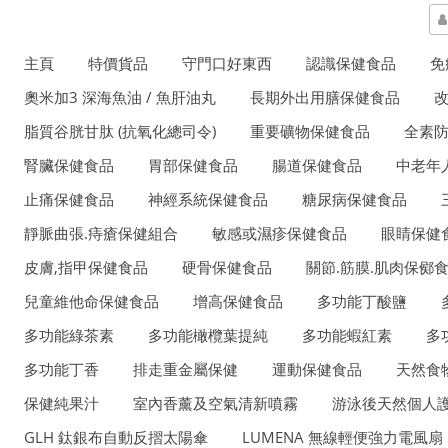
主頁
特價貨品
守門口好東西
認識保健食品
免
奧米加3 深海魚油 / 魚肝油丸
長期外出用膳保健食品
脂質谷胱甘肽 (抗氧化總司令)
重要礦物保健食品
全素
腎臟保健食品
胃部保健食品
腸道保健食品
中老年
止痛保健食品
神經系統保健食品
糖尿病保健食品
靜脈曲張.痔瘡保健組合
敏感或濕疹保健食品
眼睛保健
皮膚,指甲保健食品
硬骨保健食品
關節.筋膜.肌肉保鄇
兒童維他命保健食品
增高保健食品
多功能丁酸鹽
多功能綠茶素
多功能橄欖葉提純
多功能蝦紅素
多
多功能丁香
排走重金屬保健
運動保健食品
天然食
保健純果汁
室內香薰及空氣清新噴霧
游泳後天然個人護
GLH 鈦銀布自動反摺太陽傘
LUMENA 無線輕便強力電風扇