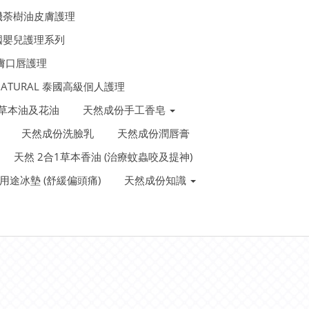
機荼樹油皮膚護理
法國嬰兒護理系列
皮膚口唇護理
 NATURAL 泰國高級佪人護理
泰國草本油及花油
天然成份手工香皂
天然成份洗臉乳
天然成份潤唇膏
天然 2合1草本香油 (治療蚊蟲咬及提神)
裝多用途冰墊 (舒緩偏頭痛)
天然成份知識