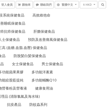
登入會員
購物車
聯絡我們
繁體中文
$ HKD
疫系統保健食品
高效維他命
改善睡眠保健食品
防癌抗癌保健食品
肝膽保健食品
人士保健食品
預防及改善痛風保健食品
三高 (血糖.血脂.血壓) 保健食品
食品
防脫髪白髪保健食品
食品
女士保健食品
男士保健食品
多功能蘋果果膠
多功能洋蔥素
功能絞股藍提純
多功能輔酶Q10
物營養粉及營養液
健康食用油
理品 (清除氯氣及海水味)
抗疫產品
防蚊蟲系列