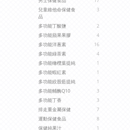
男士保健食品
17
兒童維他命保健食
3
品
多功能丁酸鹽
2
多功能蘋果果膠
4
多功能洋蔥素
16
多功能綠茶素
4
多功能橄欖葉提純
1
多功能蝦紅素
1
多功能絞股藍提純
1
多功能輔酶Q10
3
多功能丁香
3
排走重金屬保健
7
運動保健食品
8
保健純果汁
1