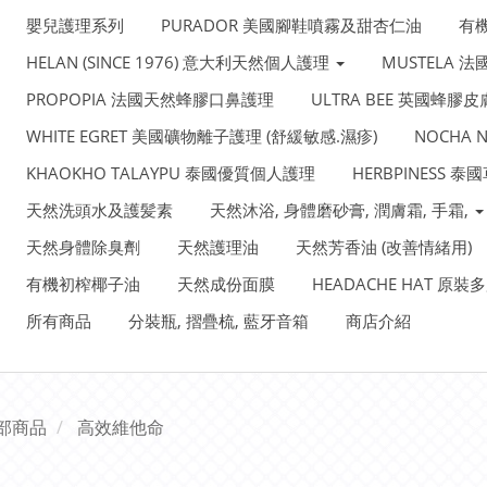
嬰兒護理系列
PURADOR 美國腳鞋噴霧及甜杏仁油
有
HELAN (SINCE 1976) 意大利天然個人護理
MUSTELA 
PROPOPIA 法國天然蜂膠口鼻護理
ULTRA BEE 英國蜂膠
WHITE EGRET 美國礦物離子護理 (舒緩敏感.濕疹)
NOCHA
KHAOKHO TALAYPU 泰國優質個人護理
HERBPINESS 
天然洗頭水及護髪素
天然沐浴, 身體磨砂膏, 潤膚霜, 手霜,
天然身體除臭劑
天然護理油
天然芳香油 (改善情緒用)
有機初榨椰子油
天然成份面膜
HEADACHE HAT 原
所有商品
分裝瓶, 摺疊梳, 藍牙音箱
商店介紹
部商品
高效維他命