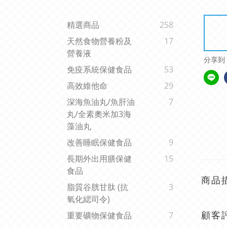
精選商品
258
天然食物營養粉及
17
營養液
分享到
免疫系統保健食品
53
高效維他命
29
深海魚油丸/魚肝油
7
丸/全素奧米加3海
藻油丸
改善睡眠保健食品
9
長期外出用膳保健
15
食品
商品
脂質谷胱甘肽 (抗
3
氧化緦司令)
顧客
重要礦物保健食品
7