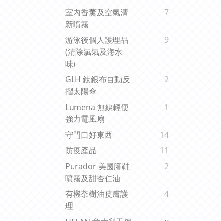
室內香薰及空氣清
7
新噴霧
游泳後個人護理品
9
(清除氯氣及海水
味)
GLH 鈦銀布自動反
2
摺太陽傘
Lumena 無線輕便
1
強力電風扇
守門口好東西
14
防疫產品
11
Purador 美國腳鞋
2
噴霧及甜杏仁油
有機荼樹油皮膚護
4
理