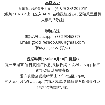
本店地址
九龍觀塘駿業里8號 世貿
大廈 2樓 205D室
(觀塘
MTR A2 出口進入 APM, 在往觀塘道步行至
駿業里世貿
大樓約 3分鐘)
聯絡方法
電話/Whatsapp:
+852 93458875
Email: goodlifeshop3388@gmail.com
聯絡人:
Jacky (凌生)
營業時間 (24年10月18日 更新!)
週一至週五,週日實體店休息,只接收網上或Whatsapp接單
後於翌日以順豐寄貨
週六實體店營業時間由下午2點至5時半,
客人亦可以 Whatsapp 咨詢及落單.選擇順豐自提櫃收件及
預約於地鐵站交收,