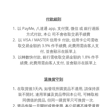
付款細則
以 PayMe, 八達通 app, 支付寶, 微信 或
銀行過賬
方式付款,
本公 司不會收取交易手續費
以 VISA / MASTER 信用卡 付款, 信用卡公司需收
取交易金額的 3.9% 作手續費, 此費用需由客人支
付, 並會顯示在賬單上
以轉數快付款, 銀行需收取交易金額的 1.8% 作手
績費, 此費用
需由客人支付, 並
會
顯
示在賬單上
退換貨守則
在取貨後3天內, 如發現所購貨品不適用, 請保持原
裝不開封, 連用單據及貨品帶回本公司, 可轉取相
同價值的貨品, 但同一購貨單只可換貨一次.
貨品包裝一旦開封或曾使用, 本公司將不接受退貨