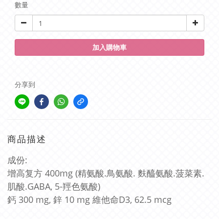
數量
加入購物車
分享到
商品描述
成份:
增高复方 400mg
(精氨酸.鳥氨酸.
麩醯氨酸.菠菜素.
肌酸.
GABA, 5-羥色氨酸)
鈣 300 mg, 鋅 10 mg
維他命D3, 62.5 mcg