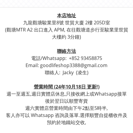
本店地址
九龍觀塘駿業里8號 世貿
大廈 2樓 205D室
(觀塘
MTR A2 出口進入 APM, 在往觀塘道步行至
駿業里世貿
大樓約 3分鐘)
聯絡方法
電話/Whatsapp:
+852 93458875
Email: goodlifeshop3388@gmail.com
聯絡人:
Jacky (凌生)
營業時間 (24年10月18日 更新!)
週一至週五,週日實體店休息,只接收網上或Whatsapp接單
後於翌日以順豐寄貨
週六實體店營業時間由下午2點至5時半,
客人亦可以 Whatsapp 咨詢及落單.選擇順豐自提櫃收件及
預約於地鐵站交收,