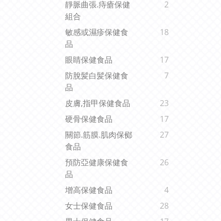
靜脈曲張.痔瘡保健
2
組合
敏感或濕疹保健食
18
品
眼睛保健食品
17
防脫髪白髪保健食
7
品
皮膚,指甲保健食品
23
硬骨保健食品
17
關節.筋膜.肌肉保鄇
27
食品
預防亞健康保健食
26
品
增高保健食品
4
女士保健食品
28