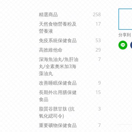
精選商品
258
天然食物營養粉及
17
營養液
分享到
免疫系統保健食品
53
高效維他命
29
深海魚油丸/魚肝油
7
丸/全素奧米加3海
藻油丸
改善睡眠保健食品
9
長期外出用膳保健
15
食品
脂質谷胱甘肽 (抗
3
氧化緦司令)
重要礦物保健食品
7