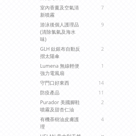
室內香薰及空氣清
7
新噴霧
游泳後個人護理品
9
(清除氯氣及海水
味)
GLH 鈦銀布自動反
2
摺太陽傘
Lumena 無線輕便
1
強力電風扇
守門口好東西
14
防疫產品
11
Purador 美國腳鞋
2
噴霧及甜杏仁油
有機荼樹油皮膚護
4
理