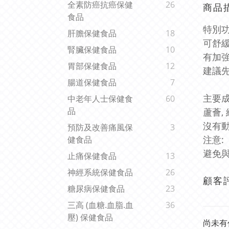
全素防癌抗癌保健
26
商品
食品
特別功
肝膽保健食品
18
可舒緩
腎臟保健食品
10
有加強
胃部保健食品
12
建議
腸道保健食品
7
主要成
中老年人士保健食
60
品
蘆薈,
沒有動
預防及改善痛風保
3
注意:
健食品
避免與
止痛保健食品
13
神經系統保健食品
26
顧客
糖尿病保健食品
23
三高 (血糖.血脂.血
36
壓) 保健食品
尚未有