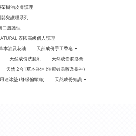
機荼樹油皮膚護理
法國嬰兒護理系列
皮膚口唇護理
 NATURAL 泰國高級佪人護理
泰國草本油及花油
天然成份手工香皂
天然成份洗臉乳
天然成份潤唇膏
天然 2合1草本香油 (治療蚊蟲咬及提神)
裝多用途冰墊 (舒緩偏頭痛)
天然成份知識