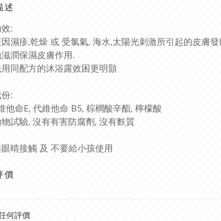
描述
效:
因濕疹,乾燥 或 受氯氣, 海水,太陽光刺激所引起的皮膚
滋潤保濕皮膚作用.
先用同配方的沐浴露效困更明顥
份:
 維他命E, 代維他命 B5, 棕櫚酸辛酯, 檸檬酸
物試驗, 沒有有害防腐劑, 沒有麩質
眼晴接觸 及 不要給小孩使用
評價
任何評價