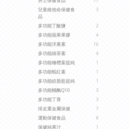
男士保健食品
17
兒童維他命保健食
3
品
多功能丁酸鹽
2
多功能蘋果果膠
4
多功能洋蔥素
16
多功能綠茶素
4
多功能橄欖葉提純
1
多功能蝦紅素
1
多功能絞股藍提純
1
多功能輔酶Q10
3
多功能丁香
3
排走重金屬保健
7
運動保健食品
8
保健純果汁
1