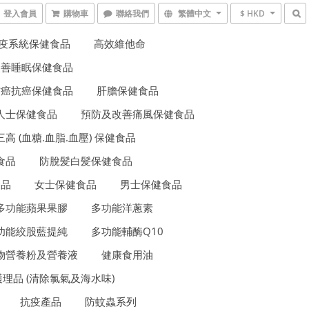
登入會員
購物車
聯絡我們
繁體中文
$ HKD
疫系統保健食品
高效維他命
改善睡眠保健食品
防癌抗癌保健食品
肝膽保健食品
人士保健食品
預防及改善痛風保健食品
三高 (血糖.血脂.血壓) 保健食品
食品
防脫髪白髪保健食品
食品
女士保健食品
男士保健食品
多功能蘋果果膠
多功能洋蔥素
功能絞股藍提純
多功能輔酶Q10
物營養粉及營養液
健康食用油
理品 (清除氯氣及海水味)
抗疫產品
防蚊蟲系列