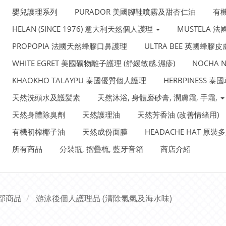
嬰兒護理系列
PURADOR 美國腳鞋噴霧及甜杏仁油
有
HELAN (SINCE 1976) 意大利天然個人護理
MUSTELA 
PROPOPIA 法國天然蜂膠口鼻護理
ULTRA BEE 英國蜂膠
WHITE EGRET 美國礦物離子護理 (舒緩敏感.濕疹)
NOCHA
KHAOKHO TALAYPU 泰國優質個人護理
HERBPINESS 
天然洗頭水及護髪素
天然沐浴, 身體磨砂膏, 潤膚霜, 手霜,
天然身體除臭劑
天然護理油
天然芳香油 (改善情緒用)
有機初榨椰子油
天然成份面膜
HEADACHE HAT 原
所有商品
分裝瓶, 摺疊梳, 藍牙音箱
商店介紹
部商品
游泳後個人護理品 (清除氯氣及海水味)