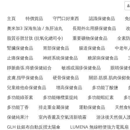
主頁
特價貨品
守門口好東西
認識保健食品
免
奧米加3 深海魚油 / 魚肝油丸
長期外出用膳保健食品
脂質谷胱甘肽 (抗氧化總司令)
重要礦物保健食品
全素
腎臟保健食品
胃部保健食品
腸道保健食品
中老年
止痛保健食品
神經系統保健食品
糖尿病保健食品
靜脈曲張.痔瘡保健組合
敏感或濕疹保健食品
眼睛保健
皮膚,指甲保健食品
硬骨保健食品
關節.筋膜.肌肉保鄇
兒童維他命保健食品
增高保健食品
多功能丁酸鹽
多功能綠茶素
多功能橄欖葉提純
多功能蝦紅素
多
多功能丁香
排走重金屬保健
運動保健食品
天然食
保健純果汁
室內香薰及空氣清新噴霧
游泳後天然個人護
GLH 鈦銀布自動反摺太陽傘
LUMENA 無線輕便強力電風扇