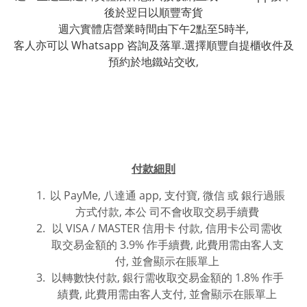
後於翌日以順豐寄貨
週六實體店營業時間由下午2點至5時半,
客人亦可以 Whatsapp 咨詢及落單.選擇順豐自提櫃收件及
預約於地鐵站交收,
付款細則
以 PayMe, 八達通 app, 支付寶, 微信 或
銀行過賬
方式付款,
本公 司不會收取交易手續費
以 VISA / MASTER 信用卡 付款, 信用卡公司需收
取交易金額的 3.9% 作手續費, 此費用需由客人支
付, 並會顯示在賬單上
以轉數快付款, 銀行需收取交易金額的 1.8% 作手
績費, 此費用
需由客人支付, 並
會
顯
示在賬單上