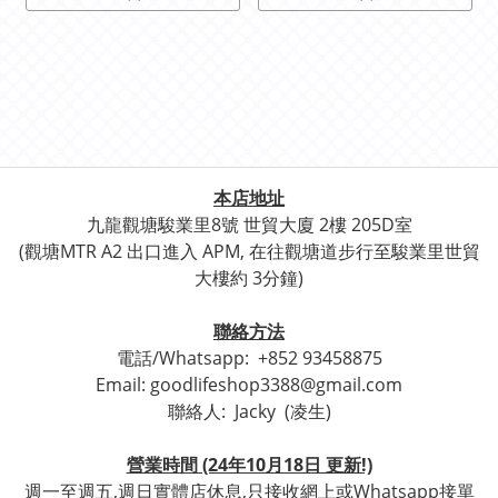
本店地址
九龍觀塘駿業里8號 世貿
大廈 2樓 205D室
(觀塘
MTR A2 出口進入 APM, 在往觀塘道步行至
駿業里世貿
大樓約 3分鐘)
聯絡方法
電話/Whatsapp:
+852 93458875
Email: goodlifeshop3388@gmail.com
聯絡人:
Jacky (凌生)
營業時間 (24年10月18日 更新!)
週一至週五,週日實體店休息,只接收網上或Whatsapp接單