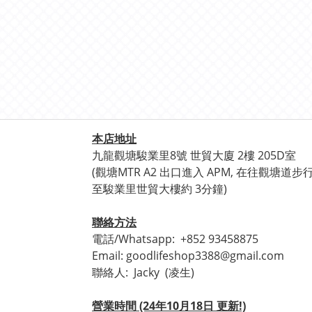
本店地址
九龍觀塘駿業里8號 世貿
大廈 2樓 205D室
(觀塘
MTR A2 出口進入 APM, 在往觀塘道步
至
駿業里世貿大樓約 3分鐘)
聯絡方法
電話/Whatsapp:
+852 93458875
Email: goodlifeshop3388@gmail.com
聯絡人:
Jacky (凌生)
營業時間 (24年10月18日 更新!)