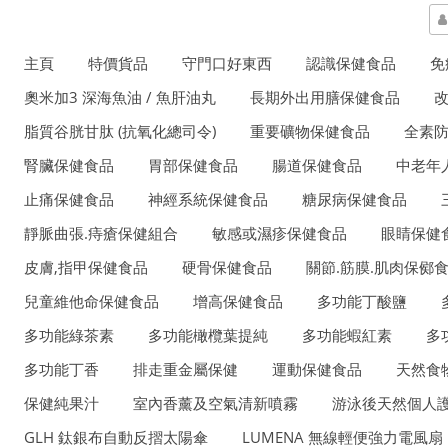
主頁
特價貨品
守門口好東西
認識保健食品
免
奧米加3 深海魚油 / 魚肝油丸
長期外出用膳保健食品
脂質谷胱甘肽 (抗氧化總司令)
重要礦物保健食品
全素
腎臟保健食品
胃部保健食品
腸道保健食品
中老年
止痛保健食品
神經系統保健食品
糖尿病保健食品
靜脈曲張.痔瘡保健組合
敏感或濕疹保健食品
眼睛保健
皮膚,指甲保健食品
硬骨保健食品
關節.筋膜.肌肉保鄇
兒童維他命保健食品
增高保健食品
多功能丁酸鹽
多功能綠茶素
多功能橄欖葉提純
多功能蝦紅素
多
多功能丁香
排走重金屬保健
運動保健食品
天然食
保健純果汁
室內香薰及空氣清新噴霧
游泳後天然個人護
GLH 鈦銀布自動反摺太陽傘
LUMENA 無線輕便強力電風扇