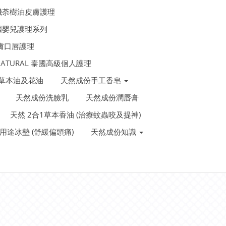
機荼樹油皮膚護理
法國嬰兒護理系列
皮膚口唇護理
 NATURAL 泰國高級佪人護理
泰國草本油及花油
天然成份手工香皂
天然成份洗臉乳
天然成份潤唇膏
天然 2合1草本香油 (治療蚊蟲咬及提神)
裝多用途冰墊 (舒緩偏頭痛)
天然成份知識