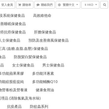
登入會員
購物車
聯絡我們
繁體中文
$ HKD
疫系統保健食品
高效維他命
改善睡眠保健食品
防癌抗癌保健食品
肝膽保健食品
人士保健食品
預防及改善痛風保健食品
三高 (血糖.血脂.血壓) 保健食品
食品
防脫髪白髪保健食品
食品
女士保健食品
男士保健食品
多功能蘋果果膠
多功能洋蔥素
功能絞股藍提純
多功能輔酶Q10
物營養粉及營養液
健康食用油
理品 (清除氯氣及海水味)
抗疫產品
防蚊蟲系列