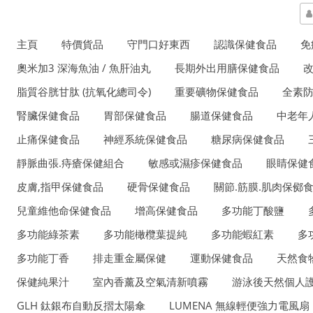
主頁
特價貨品
守門口好東西
認識保健食品
免
奧米加3 深海魚油 / 魚肝油丸
長期外出用膳保健食品
脂質谷胱甘肽 (抗氧化總司令)
重要礦物保健食品
全素
腎臟保健食品
胃部保健食品
腸道保健食品
中老年
止痛保健食品
神經系統保健食品
糖尿病保健食品
靜脈曲張.痔瘡保健組合
敏感或濕疹保健食品
眼睛保健
皮膚,指甲保健食品
硬骨保健食品
關節.筋膜.肌肉保鄇
兒童維他命保健食品
增高保健食品
多功能丁酸鹽
多功能綠茶素
多功能橄欖葉提純
多功能蝦紅素
多
多功能丁香
排走重金屬保健
運動保健食品
天然食
保健純果汁
室內香薰及空氣清新噴霧
游泳後天然個人護
GLH 鈦銀布自動反摺太陽傘
LUMENA 無線輕便強力電風扇