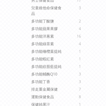
男士保健食品
17
兒童維他命保健食
3
品
多功能丁酸鹽
2
多功能蘋果果膠
4
多功能洋蔥素
16
多功能綠茶素
4
多功能橄欖葉提純
1
多功能蝦紅素
1
多功能絞股藍提純
1
多功能輔酶Q10
3
多功能丁香
3
排走重金屬保健
7
運動保健食品
8
保健純果汁
1