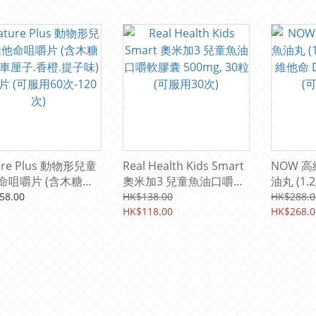
ure Plus 動物形兒童
Real Health Kids Smart
NOW 
命咀嚼片 (含木糖醇)
奧米加3 兒童魚油口嚼軟
油丸 (1.2
子.香橙.提子味) 120
膠囊 500mg, 30粒 (可服
維他命 D
58.00
HK$138.00
HK$288.0
可服用60次-120次)
用30次)
HK$118.00
(可服用9
HK$268.0