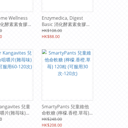
me Wellness
Enzymedica, Digest
化酵素素食膠囊
Basic 消化酵素素食膠
可服用30次)
囊,30粒 (可服用30次) (清
0
HK$108.00
0
貨大減價)
HK$88.00
Kangavites 兒童
SmartyPants 兒童維他
嚼片(雜苺味)
命軟糖 (檸檬.香橙.草苺)
可服用60-120次)
120粒 (可服用30次-120
0
HK$248.00
次)
HK$208.00