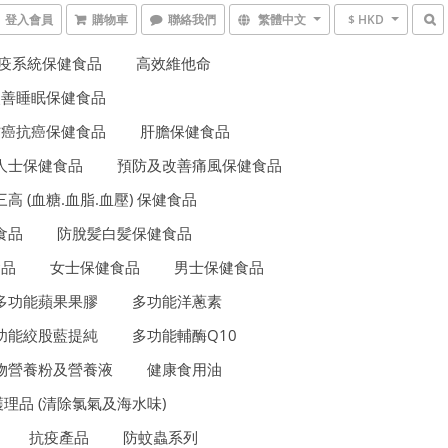
登入會員
購物車
聯絡我們
繁體中文
$ HKD
疫系統保健食品
高效維他命
改善睡眠保健食品
防癌抗癌保健食品
肝膽保健食品
人士保健食品
預防及改善痛風保健食品
三高 (血糖.血脂.血壓) 保健食品
食品
防脫髪白髪保健食品
食品
女士保健食品
男士保健食品
多功能蘋果果膠
多功能洋蔥素
功能絞股藍提純
多功能輔酶Q10
物營養粉及營養液
健康食用油
理品 (清除氯氣及海水味)
抗疫產品
防蚊蟲系列