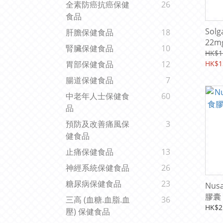
全素防癌抗癌保健
26
食品
Sol
肝膽保健食品
18
22m
腎臟保健食品
10
次)
HK$1
HK$1
胃部保健食品
12
腸道保健食品
7
中老年人士保健食
60
品
預防及改善痛風保
3
健食品
止痛保健食品
13
神經系統保健食品
26
糖尿病保健食品
23
Nus
膠囊 2
三高 (血糖.血脂.血
36
服用2
HK$2
壓) 保健食品