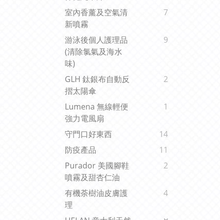
室內香薰及空氣清
7
新噴霧
游泳後個人護理品
9
(清除氯氣及海水
味)
GLH 鈦銀布自動反
2
摺太陽傘
Lumena 無線輕便
1
強力電風扇
守門口好東西
14
防疫產品
11
Purador 美國腳鞋
2
噴霧及甜杏仁油
有機荼樹油皮膚護
4
理