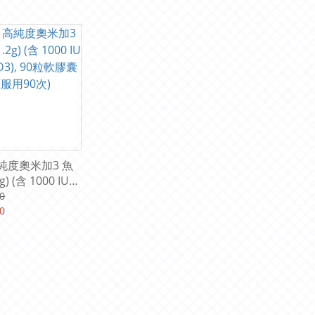
高純度奧米加3 魚
g) (含 1000 IU
3), 90粒軟膠囊
0
0次)
0