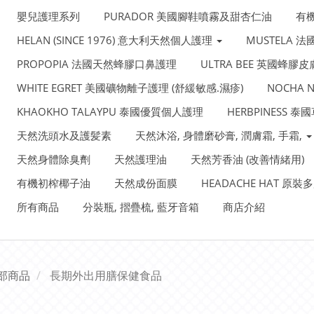
嬰兒護理系列
PURADOR 美國腳鞋噴霧及甜杏仁油
有
HELAN (SINCE 1976) 意大利天然個人護理
MUSTELA 
PROPOPIA 法國天然蜂膠口鼻護理
ULTRA BEE 英國蜂膠
WHITE EGRET 美國礦物離子護理 (舒緩敏感.濕疹)
NOCHA
KHAOKHO TALAYPU 泰國優質個人護理
HERBPINESS 
天然洗頭水及護髪素
天然沐浴, 身體磨砂膏, 潤膚霜, 手霜,
天然身體除臭劑
天然護理油
天然芳香油 (改善情緒用)
有機初榨椰子油
天然成份面膜
HEADACHE HAT 原
所有商品
分裝瓶, 摺疊梳, 藍牙音箱
商店介紹
部商品
長期外出用膳保健食品