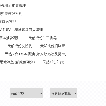
機荼樹油皮膚護理
法國嬰兒護理系列
皮膚口唇護理
 NATURAL 泰國高級佪人護理
泰國草本油及花油
天然成份手工香皂
天然成份洗臉乳
天然成份潤唇膏
天然 2合1草本香油 (治療蚊蟲咬及提神)
裝多用途冰墊 (舒緩偏頭痛)
天然成份知識