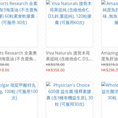
rts Research 全素奧
Viva Naturals 接骨木苺
Amazing
3海藻油 (不含鹿角菜
果提純 (含維他命C, D3,
度魚肝油軟
60粒素食軟膠囊 (可服
鋅,薑提純), 120粒膠囊
無魚腥味)
38.00
HK$378.00
HK$318.0
0次)
18.00
(可服用60次)
HK$358.00
120次)
HK$298.0