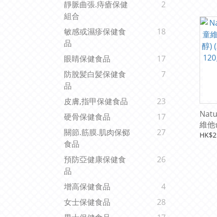
靜脈曲張.痔瘡保健
2
組合
敏感或濕疹保健食
18
品
眼睛保健食品
17
防脫髪白髪保健食
7
品
皮膚,指甲保健食品
23
Nat
硬骨保健食品
17
維他
關節.筋膜.肌肉保鄇
27
(車厘
HK$2
食品
片 (
預防亞健康保健食
26
品
增高保健食品
4
女士保健食品
28