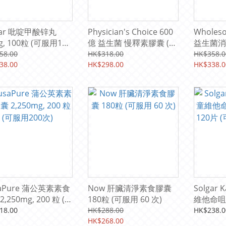
gar 吡啶甲酸锌丸
Physician's Choice 600
Wholeso
g, 100粒 (可服用100
億 益生菌 慢釋素膠囊 (含
益生菌消
3種有機益生原), 30粒 (可
30粒 (
58.00
HK$318.00
HK$358.0
38.00
服用30次)
HK$298.00
HK$338.0
aPure 蒲公英素素食
Now 肝臟清淨素食膠囊
Solgar 
,250mg, 200 粒 (可
180粒 (可服用 60 次)
維他命咀
00次)
120片 (
18.00
HK$288.00
HK$238.0
HK$268.00