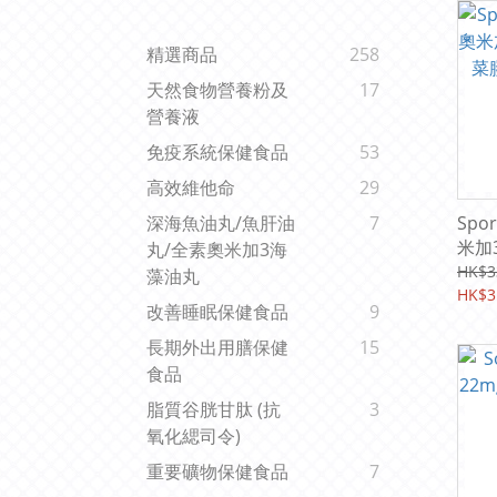
精選商品
258
天然食物營養粉及
17
營養液
免疫系統保健食品
53
高效維他命
29
Spo
深海魚油丸/魚肝油
7
米加
丸/全素奧米加3海
膠) 
HK$3
藻油丸
用 3
HK$3
改善睡眠保健食品
9
長期外出用膳保健
15
食品
脂質谷胱甘肽 (抗
3
氧化緦司令)
重要礦物保健食品
7