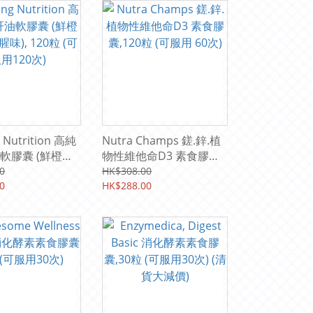
 Nutrition 高純
Nutra Champs 鎈.鋅.植
膠囊 (鮮橙味 ,
物性維他命D3 素食膠
, 120粒 (可服用
囊,120粒 (可服用 60次)
0
HK$308.00
0
HK$288.00