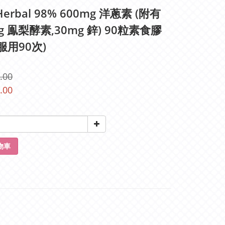
 Herbal 98% 600mg 洋蔥素 (附有
g 鳯梨酵素,30mg 鋅) 90粒素食膠
服用90次)
.00
.00
物車