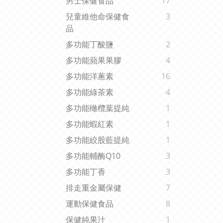
男士保健食品
17
兒童維他命保健食
3
品
多功能丁酸鹽
2
多功能蘋果果膠
4
多功能洋蔥素
16
多功能綠茶素
4
多功能橄欖葉提純
1
多功能蝦紅素
1
多功能絞股藍提純
1
多功能輔酶Q10
3
多功能丁香
3
排走重金屬保健
7
運動保健食品
8
保健純果汁
1