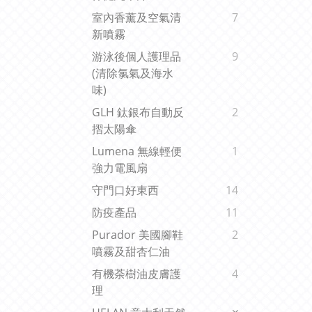
室內香薰及空氣清
7
新噴霧
游泳後個人護理品
9
(清除氯氣及海水
味)
GLH 鈦銀布自動反
2
摺太陽傘
Lumena 無線輕便
1
強力電風扇
守門口好東西
14
防疫產品
11
Purador 美國腳鞋
2
噴霧及甜杏仁油
有機荼樹油皮膚護
4
理