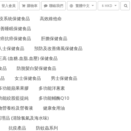
登入會員
購物車
聯絡我們
繁體中文
$ HKD
疫系統保健食品
高效維他命
改善睡眠保健食品
防癌抗癌保健食品
肝膽保健食品
人士保健食品
預防及改善痛風保健食品
三高 (血糖.血脂.血壓) 保健食品
食品
防脫髪白髪保健食品
食品
女士保健食品
男士保健食品
多功能蘋果果膠
多功能洋蔥素
功能絞股藍提純
多功能輔酶Q10
物營養粉及營養液
健康食用油
理品 (清除氯氣及海水味)
抗疫產品
防蚊蟲系列