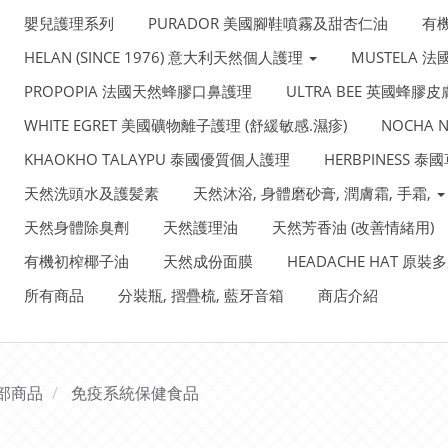
嬰兒護理系列
PURADOR 美國腳鞋噴霧及甜杏仁油
有
HELAN (SINCE 1976) 意大利天然個人護理
MUSTELA 
PROPOPIA 法國天然蜂膠口鼻護理
ULTRA BEE 英國蜂膠
WHITE EGRET 美國礦物離子護理 (舒緩敏感.濕疹)
NOCHA
KHAOKHO TALAYPU 泰國優質個人護理
HERBPINESS 
天然洗頭水及護髪素
天然沐浴, 身體磨砂膏, 潤膚霜, 手霜,
天然身體除臭劑
天然護理油
天然芳香油 (改善情緒用)
有機初榨椰子油
天然成份面膜
HEADACHE HAT 原
所有商品
分裝瓶, 摺疊梳, 藍牙音箱
商店介紹
部商品
免疫系統保健食品