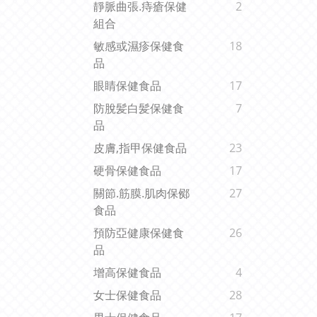
靜脈曲張.痔瘡保健
2
組合
敏感或濕疹保健食
18
品
眼睛保健食品
17
防脫髪白髪保健食
7
品
皮膚,指甲保健食品
23
硬骨保健食品
17
關節.筋膜.肌肉保鄇
27
食品
預防亞健康保健食
26
品
增高保健食品
4
女士保健食品
28