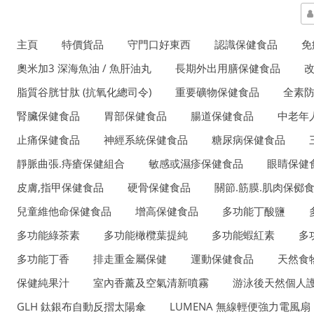
主頁
特價貨品
守門口好東西
認識保健食品
免
奧米加3 深海魚油 / 魚肝油丸
長期外出用膳保健食品
脂質谷胱甘肽 (抗氧化總司令)
重要礦物保健食品
全素
腎臟保健食品
胃部保健食品
腸道保健食品
中老年
止痛保健食品
神經系統保健食品
糖尿病保健食品
靜脈曲張.痔瘡保健組合
敏感或濕疹保健食品
眼睛保健
皮膚,指甲保健食品
硬骨保健食品
關節.筋膜.肌肉保鄇
兒童維他命保健食品
增高保健食品
多功能丁酸鹽
多功能綠茶素
多功能橄欖葉提純
多功能蝦紅素
多
多功能丁香
排走重金屬保健
運動保健食品
天然食
保健純果汁
室內香薰及空氣清新噴霧
游泳後天然個人護
GLH 鈦銀布自動反摺太陽傘
LUMENA 無線輕便強力電風扇