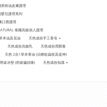
機荼樹油皮膚護理
法國嬰兒護理系列
皮膚口唇護理
 NATURAL 泰國高級佪人護理
泰國草本油及花油
天然成份手工香皂
天然成份洗臉乳
天然成份潤唇膏
天然 2合1草本香油 (治療蚊蟲咬及提神)
裝多用途冰墊 (舒緩偏頭痛)
天然成份知識