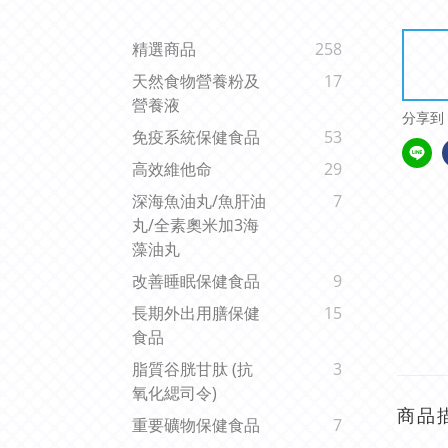
精選商品
258
天然食物營養粉及
17
營養液
分享到
免疫系統保健食品
53
高效維他命
29
深海魚油丸/魚肝油
7
丸/全素奧米加3海
藻油丸
改善睡眠保健食品
9
長期外出用膳保健
15
食品
脂質谷胱甘肽 (抗
3
氧化緦司令)
商品
重要礦物保健食品
7