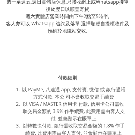
週一至週五,週日實體店休息,只接收網上或Whatsapp接單
後於翌日以順豐寄貨
週六實體店營業時間由下午2點至5時半,
客人亦可以 Whatsapp 咨詢及落單.選擇順豐自提櫃收件及
預約於地鐵站交收,
付款細則
以 PayMe, 八達通 app, 支付寶, 微信 或
銀行過賬
方式付款,
本公 司不會收取交易手續費
以 VISA / MASTER 信用卡 付款, 信用卡公司需收
取交易金額的 3.9% 作手續費, 此費用需由客人支
付, 並會顯示在賬單上
以轉數快付款, 銀行需收取交易金額的 1.8% 作手
績費, 此費用
需由客人支付, 並
會
顯
示在賬單上