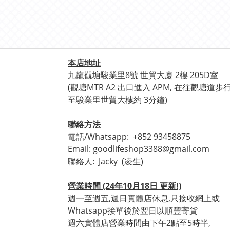
本店地址
九龍觀塘駿業里8號 世貿
大廈 2樓 205D室
(觀塘
MTR A2 出口進入 APM, 在往觀塘道步
至
駿業里世貿大樓約 3分鐘)
聯絡方法
電話/Whatsapp:
+852 93458875
Email: goodlifeshop3388@gmail.com
聯絡人:
Jacky (凌生)
營業時間 (24年10月18日 更新!)
週一至週五,週日實體店休息,只接收網上或
Whatsapp接單後於翌日以順豐寄貨
週六實體店營業時間由下午2點至5時半,