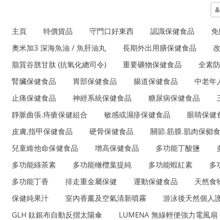
主頁
特價貨品
守門口好東西
認識保健食品
免
奧米加3 深海魚油 / 魚肝油丸
長期外出用膳保健食品
脂質谷胱甘肽 (抗氧化總司令)
重要礦物保健食品
全素
腎臟保健食品
胃部保健食品
腸道保健食品
中老年
止痛保健食品
神經系統保健食品
糖尿病保健食品
靜脈曲張.痔瘡保健組合
敏感或濕疹保健食品
眼睛保健
皮膚,指甲保健食品
硬骨保健食品
關節.筋膜.肌肉保鄇
兒童維他命保健食品
增高保健食品
多功能丁酸鹽
多功能綠茶素
多功能橄欖葉提純
多功能蝦紅素
多
多功能丁香
排走重金屬保健
運動保健食品
天然食
保健純果汁
室內香薰及空氣清新噴霧
游泳後天然個人護
GLH 鈦銀布自動反摺太陽傘
LUMENA 無線輕便強力電風扇