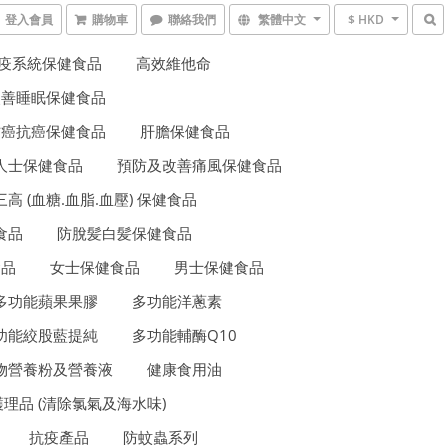
登入會員
購物車
聯絡我們
繁體中文
$ HKD
疫系統保健食品
高效維他命
改善睡眠保健食品
防癌抗癌保健食品
肝膽保健食品
人士保健食品
預防及改善痛風保健食品
三高 (血糖.血脂.血壓) 保健食品
食品
防脫髪白髪保健食品
食品
女士保健食品
男士保健食品
多功能蘋果果膠
多功能洋蔥素
功能絞股藍提純
多功能輔酶Q10
物營養粉及營養液
健康食用油
理品 (清除氯氣及海水味)
抗疫產品
防蚊蟲系列