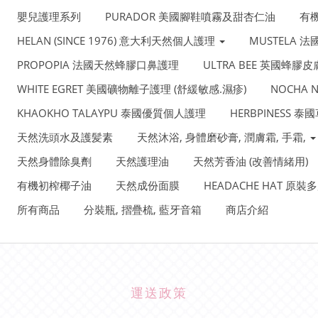
嬰兒護理系列
PURADOR 美國腳鞋噴霧及甜杏仁油
有
HELAN (SINCE 1976) 意大利天然個人護理
MUSTELA 
PROPOPIA 法國天然蜂膠口鼻護理
ULTRA BEE 英國蜂膠
WHITE EGRET 美國礦物離子護理 (舒緩敏感.濕疹)
NOCHA
KHAOKHO TALAYPU 泰國優質個人護理
HERBPINESS 
天然洗頭水及護髪素
天然沐浴, 身體磨砂膏, 潤膚霜, 手霜,
天然身體除臭劑
天然護理油
天然芳香油 (改善情緒用)
有機初榨椰子油
天然成份面膜
HEADACHE HAT 原
所有商品
分裝瓶, 摺疊梳, 藍牙音箱
商店介紹
運送政策